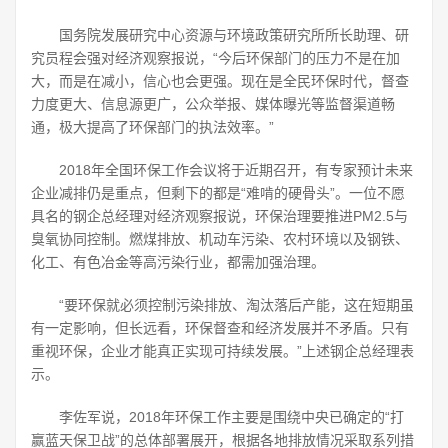
国务院发展研究中心资源与环境政策研究所所长助理、研
究员程会强对经济观察报说，“今后环保部门的压力不是在加
大，而是在减小，信心也会更强。现在是全民环保时代，督查
力度更大、信息源更广，公众举报、媒体曝光等监督渠道畅
通，极大提高了环保部门的执法效率。”
2018年全国环保工作会议将于近期召开，有专家预计未来
企业减排仍是重点，但剩下的都是“难啃的硬骨头”。一位不愿
具名的钢企总经理对经济观察报说，环保治理要推进PM2.5与
臭氧协同控制。燃煤排放、机动车污染、农村环境以及钢铁、
化工、有色冶金等高污染行业，都需加强治理。
“要环保就必须控制污染排放、淘汰落后产能，这在短期虽
有一定影响，但长远看，环保督查和经济发展并不矛盾。只有
重视环保，企业才能真正实现可持续发展。”上述钢企总经理表
示。
李佐军说，2018年环保工作主要是围绕中央已确定的“打
赢蓝天保卫战”的总体部署展开，根据各地排放情况采取系列措