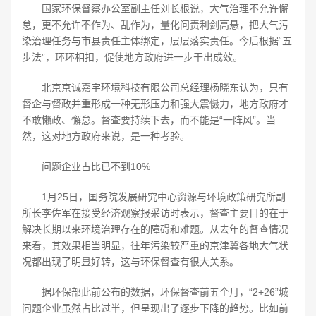
国家环保督察办公室副主任刘长根说，大气治理不允许懈
怠，更不允许不作为、乱作为，量化问责利剑高悬，把大气污
染治理任务与市县责任主体绑定，层层落实责任。今后根据“五
步法”，环环相扣，促使地方政府进一步干出成效。
北京京诚嘉宇环境科技有限公司总经理杨晓东认为，只有
督企与督政并重形成一种无形压力和强大震慑力，地方政府才
不敢懒政、懈怠。督查要持续下去，而不能是“一阵风”。当
然，这对地方政府来说，是一种考验。
问题企业占比已不到10%
1月25日，国务院发展研究中心资源与环境政策研究所副
所长李佐军在接受经济观察报采访时表示，督查主要目的在于
解决长期以来环境治理存在的障碍和难题。从去年的督查情况
来看，其效果相当明显，往年污染较严重的京津冀各地大气状
况都出现了明显好转，这与环保督查有很大关系。
据环保部此前公布的数据，环保督查前五个月，“2+26”城
问题企业虽然占比过半，但呈现出了逐步下降的趋势。比如前