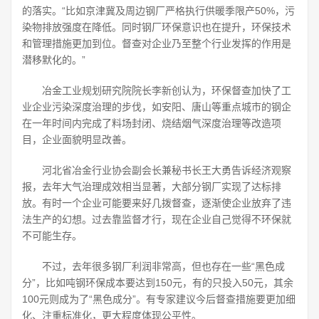
的落实。“比如京津冀及周边钢厂严格执行供暖季限产50%，污
染物排放强度在降低。同时钢厂环保意识也在提升，环保技术
和管理措施更加到位。督查对企业乃至整个行业发挥的作用是
潜移默化的。”
冶金工业规划研究院院长李新创认为，环保督查加快了工
业企业污染深度治理的步伐，如安阳、唐山等重点城市的钢企
在一年时间内完成了料场封闭、烧结烟气深度治理等改造项
目，企业面貌明显改善。
河北省冶金行业协会副会长兼秘书长王大勇告诉经济观察
报，去年大气治理成效相当显著，大部分钢厂实现了达标排
放。有时一个企业可能要来好几拨督查，逐渐使企业放弃了违
法生产的幻想。过去靠监督才行，现在企业自己觉得不环保就
不可能生存。
不过，去年很多钢厂利润非常高，但也存在一些“黑色成
分”，比如吨钢环保成本要达到150元，有的只投入50元，其余
100元则成为了“黑色成分”。有专家建议今后督查措施要更加细
化、注重标准化，更大程度体现公平性。