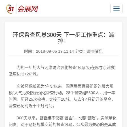
切
换
导
航
环保督查风暴300天 下一步工作重点：减
排！
时间：2018-09-05 19:11:14 分类：
展会资讯
为期一年的大气污染防治强化督查“风暴”仍在席卷京津冀
及周边“2+26”城。
它被环保部视为“有史以来，国家层面直接组织的最大规
模”大气污染防治强化督查行动。28个督查组5600人，用一年
时间，历经25次轮换，穿梭于28城。从去年4月初开始至今，
督查已历时近十个月时间。
300天以来，督查组不仅要“督企”，也要“督政”，实施量化
问责。对于这场规模空前的督查风暴，公众最为关心的是其成