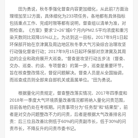
田为勇说，秋冬季强化督查内容更加细化，从此前7方面治
理增加至12方面，具体细化为233项任务，各地都有具体指标
包括重点工作、完成时限等都有说明，督查组以清单为准，对
照检查。《方
案》要求“2+26”城6个月内PM2.5平均浓度和重污
染天数同比双降15%以上。为达到这一目标，2017年9月1日起
环保部开始在京津冀及周边地区秋冬季大气污染综合治理攻坚
行动强化督查行动；2017年9月15日起环保部对京津冀及其周
边的企业和政府展开大巡查。“督查是攻坚行动五步法（督查、
交办、巡查、约谈、专项督查）的第一步，巡查是重要环节，
旨在核查整改情况，督促问题解决。督查人员是从全国抽调，
而巡查成员则全部来自部机关或直属单位。”田为勇说。
根据量化问责规定，督查整改落实情况、2017年四季度和
2018年一季度大气环境质量改善情况都将纳入量化问责范围，
目前各地仍处在考核期。问责事项分为“任务型”和“结果型”，前
者是对交办问题整改不力的问责，后者是根据大气改善排名问
责：后三位且改善比例低于60%的问责副市长，低于30%的问
责市长，不降反升的问责市委书记。