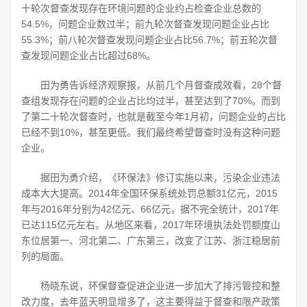
十轮次督查发现存在环境问题的企业约占检查企业总数的
54.5%，问题企业数过半；前九轮次督查发现问题企业占比
55.3%；前八轮次督查发现问题企业占比56.7%；前五轮次督
查发现问题企业占比超过68%。
田为勇告诉经济观察报，从前几个月督查成效看，28个督
查组发现存在问题的企业占比均过半，甚至达到了70%。而到
了第二十轮次督查时，也就是截至今年1月初，问题企业的占比
已经不到10%，甚至更低。我们最终希望督查时没有这种问题
企业。
据田为勇介绍，《环保法》修订实施以来，污染企业违法
成本大大提高。2014年全国环保系统处罚总额31亿元，2015
年与2016年分别为42亿元、66亿元，据不完全统计，2017年
已达115亿元左右。从地区来看，2017年环境执法处罚额度山
东位居第一、河北第二、广东第三，改变了江苏、浙江稳居前
列的局面。
杨晓东说，环保督查促进企业进一步加大了排污管控和整
改力度，去年蓝天明显增多了，这主要得益于督查和限产政策